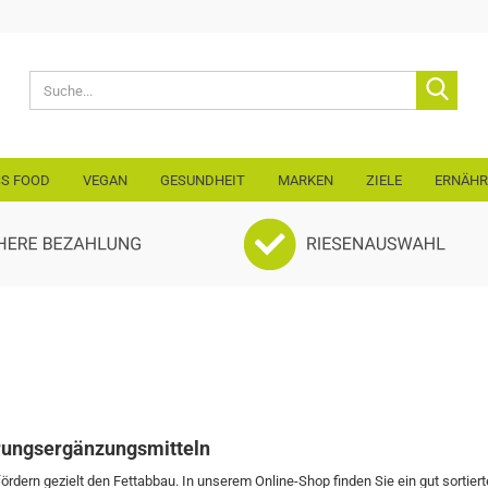
Lieferland
Suche
E-Mail
SS FOOD
VEGAN
GESUNDHEIT
MARKEN
ZIELE
ERNÄH
Passwo
Konto erst
Passwort 
rungsergänzungsmitteln
ern gezielt den Fettabbau. In unserem Online-Shop finden Sie ein gut sortier