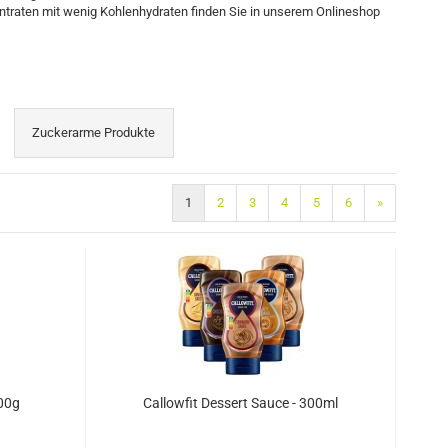
entraten mit wenig Kohlenhydraten finden Sie in unserem Onlineshop
Zuckerarme Produkte
1
2
3
4
5
6
»
00g
Callowfit Dessert Sauce - 300ml