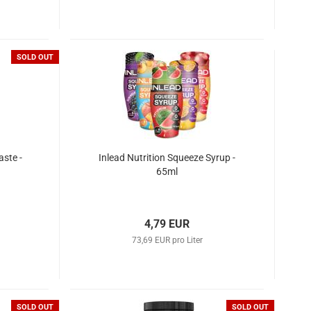
SOLD OUT
aste -
Inlead Nutrition Squeeze Syrup -
65ml
4,79 EUR
73,69 EUR pro Liter
SOLD OUT
SOLD OUT