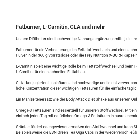
Fatburner, L-Carnitin, CLA und mehr
Unsere Diäthelfer sind hochwertige Nahrungsergänzungsmittel, die I
Fatburner für die Verbesserung des Fettstoffwechsels und einen schnel
Pulver in der 360 g Vorratsdose oder die Frey Nutrition X-BURN Kapsel
L-Carnitin spielt eine wichtige Rolle beim Fettstoffwechsel und beim
L-Carnitin für einen schnellen Fettabbau.
CLA - konjugierten Linolsäuren sind hochwertige und leicht verwertb
hohe Konzentration dieser wichtigen Fettsäuren für die einfache tägli
Ein Mahlzeitenersatz wie der Body Attack Diet Shake aus unserem Onli
Omega-3 Fettsäuren sind essenziell für unseren Stoffwechsel. Mit 
einfach jeden Tag mit natürlichen Omega-3 Fettsäuren in ausreichend
Grüntee fördert nachgewiesenermaßen den Stoffwechsel und kann Sie
Beispielsweise die ESN Green Tea Giga Caps in der wiederverschließ