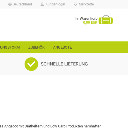
Deutschland
Kundenlogin
Merkzettel
Ihr Warenkorb
...
0,00 EUR
RUNGSFORM
ZUBEHÖR
ANGEBOTE
rt
ellen
vergessen?
tes Angebot mit Diäthelfern und Low Carb Produkten namhafter