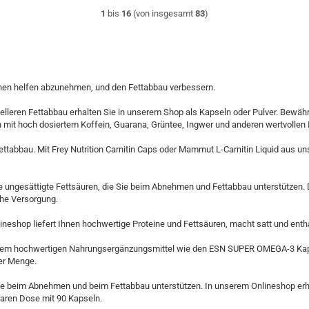
1
bis
16
(von insgesamt
83
)
hnen helfen abzunehmen, und den Fettabbau verbessern.
leren Fettabbau erhalten Sie in unserem Shop als Kapseln oder Pulver. Bewährte
n mit hoch dosiertem Koffein, Guarana, Grüntee, Ingwer und anderen wertvollen 
 Fettabbau. Mit Frey Nutrition Carnitin Caps oder Mammut L-Carnitin Liquid aus 
are ungesättigte Fettsäuren, die Sie beim Abnehmen und Fettabbau unterstützen
che Versorgung.
neshop liefert Ihnen hochwertige Proteine und Fettsäuren, macht satt und enth
einem hochwertigen Nahrungsergänzungsmittel wie den ESN SUPER OMEGA-3 Kap
er Menge.
 beim Abnehmen und beim Fettabbau unterstützen. In unserem Onlineshop erhal
baren Dose mit 90 Kapseln.