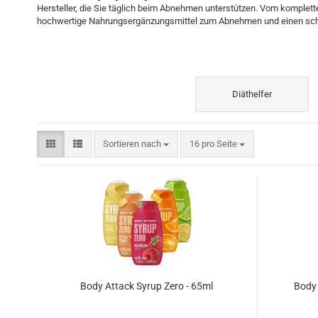
Hersteller, die Sie täglich beim Abnehmen unterstützen. Vom komplett
hochwertige Nahrungsergänzungsmittel zum Abnehmen und einen sch
Diäthelfer
Sortieren nach
pro Seite
Sortieren nach
16 pro Seite
Body Attack Syrup Zero - 65ml
Body