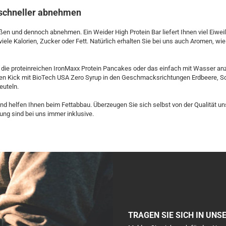
 schneller abnehmen
en und dennoch abnehmen. Ein Weider High Protein Bar liefert Ihnen viel Eiwe
viele Kalorien, Zucker oder Fett. Natürlich erhalten Sie bei uns auch Aromen, wie
die proteinreichen IronMaxx Protein Pancakes oder das einfach mit Wasser anzu
en Kick mit BioTech USA Zero Syrup in den Geschmacksrichtungen Erdbeere, Sc
euteln.
helfen Ihnen beim Fettabbau. Überzeugen Sie sich selbst von der Qualität uns
ung sind bei uns immer inklusive.
TRAGEN SIE SICH IN UNS