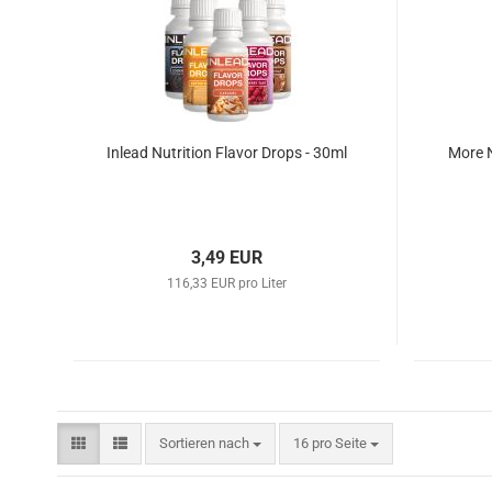
Inlead Nutrition Flavor Drops - 30ml
More N
3,49 EUR
116,33 EUR pro Liter
Sortieren nach
pro Seite
Sortieren nach
16 pro Seite