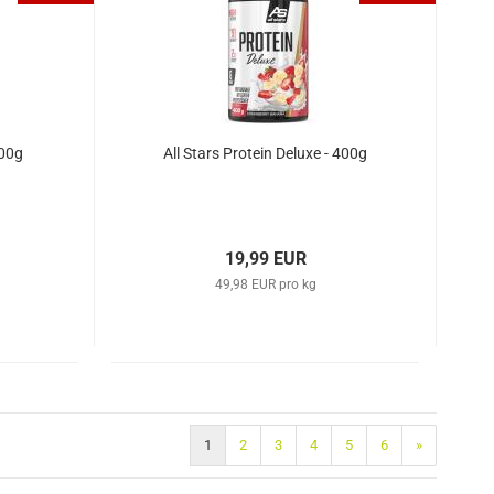
600g
All Stars Protein Deluxe - 400g
19,99 EUR
49,98 EUR pro kg
1
2
3
4
5
6
»