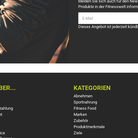
Melden Sie sich auch für den New
Produkte in der Fitnesswelt inform
Dieses Angebot ist jederzeit kündb
ER...
KATEGORIEN
Abnehmen
Sportnahrung
zahlung
Fitness Food
ht
Marken
Zubehör
Produktmerkmale
ice
Ziele