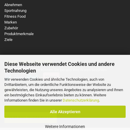
Abnehmen
Sportnahrung
Fitness Food
Marken
Zubehör
Produktmerkmale
Ziele
ZAHLUNGSARTEN
Diese Webseite verwendet Cookies und andere
So einfach und sicher können Sie bei uns Ihre Waren bezahlen
Technologien
Wir verwenden Cookies und ähnliche Technologien, auch von
Drittanbietern, um die ordentliche Funktionsweise der Website zu
gewährleisten, die Nutzung unseres Angebotes zu analysieren und Ihnen
ein bestmögliches Einkaufserlebnis bieten zu können. Weitere
Informationen finden Sie in unserer
Datenschutzerklärung
.
Alle Akzeptieren
VERTRAG WIDERRUFEN
Weitere Informationen