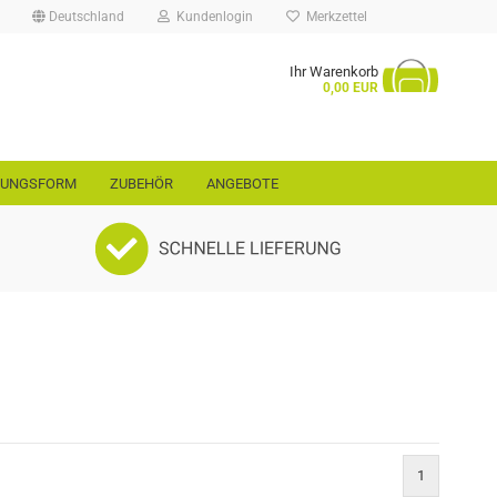
Deutschland
Kundenlogin
Merkzettel
Ihr Warenkorb
...
0,00 EUR
RUNGSFORM
ZUBEHÖR
ANGEBOTE
rt
ellen
vergessen?
1