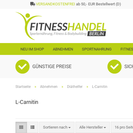
VERSANDKOSTENFREI
ab 50,- EUR Bestellwert (D)
NEU IM SHOP
ABNEHMEN
SPORTNAHRUNG
FITNE
»
»
»
Startseite
Abnehmen
Diäthelfer
L-Carnitin
L-Carnitin
Sortieren nach
pro Seite
Sortieren nach
Alle Hersteller
16 pro Seit