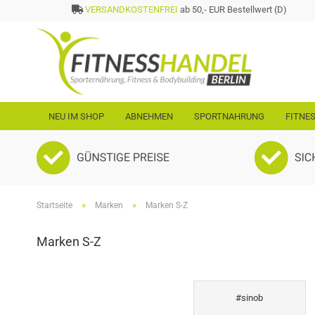
VERSANDKOSTENFREI
ab 50,- EUR Bestellwert (D)
NEU IM SHOP
ABNEHMEN
SPORTNAHRUNG
FITNE
»
»
Startseite
Marken
Marken S-Z
Marken S-Z
#sinob