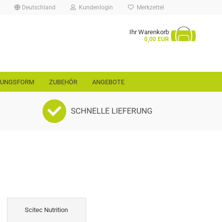
Deutschland
Kundenlogin
Merkzettel
Ihr Warenkorb
...
0,00 EUR
RUNGSFORM
ZUBEHÖR
ANGEBOTE
rt
ellen
vergessen?
Scitec Nutrition