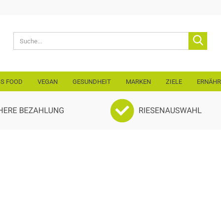
Lieferland
Suche
E-Mail
SS FOOD
VEGAN
GESUNDHEIT
MARKEN
ZIELE
ERNÄH
Passwo
Konto erst
Passwort 