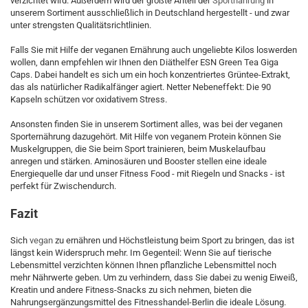
verzichtet wird. Außerdem wird der größte Anteil der
Sportnahrung
in
unserem Sortiment ausschließlich in Deutschland hergestellt - und zwar
unter strengsten Qualitätsrichtlinien.
Falls Sie mit Hilfe der veganen Ernährung auch ungeliebte Kilos loswerden
wollen, dann empfehlen wir Ihnen den Diäthelfer ESN Green Tea Giga
Caps. Dabei handelt es sich um ein hoch konzentriertes Grüntee-Extrakt,
das als natürlicher Radikalfänger agiert. Netter Nebeneffekt: Die 90
Kapseln schützen vor oxidativem Stress.
Ansonsten finden Sie in unserem Sortiment alles, was bei der veganen
Sporternährung dazugehört. Mit Hilfe von veganem Protein können Sie
Muskelgruppen, die Sie beim Sport trainieren, beim Muskelaufbau
anregen und stärken. Aminosäuren und Booster stellen eine ideale
Energiequelle dar und unser Fitness Food - mit Riegeln und Snacks - ist
perfekt für Zwischendurch.
Fazit
Sich
vegan
zu ernähren und Höchstleistung beim Sport zu bringen, das ist
längst kein Widerspruch mehr. Im Gegenteil: Wenn Sie auf tierische
Lebensmittel verzichten können Ihnen pflanzliche Lebensmittel noch
mehr Nährwerte geben. Um zu verhindern, dass Sie dabei zu wenig Eiweiß,
Kreatin und andere Fitness-Snacks zu sich nehmen, bieten die
Nahrungsergänzungsmittel des Fitnesshandel-Berlin die ideale Lösung.