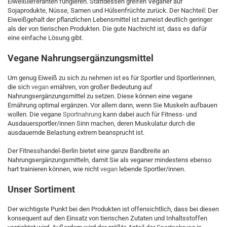
Eiweißlieferanten fungieren. Stattdessen greifen Veganer auf
Sojaprodukte, Nüsse, Samen und Hülsenfrüchte zurück. Der Nachteil: Der
Eiweißgehalt der pflanzlichen Lebensmittel ist zumeist deutlich geringer
als der von tierischen Produkten. Die gute Nachricht ist, dass es dafür
eine einfache Lösung gibt.
Vegane Nahrungsergänzungsmittel
Um genug Eiweiß zu sich zu nehmen ist es für Sportler und Sportlerinnen,
die sich
vegan
ernähren, von großer Bedeutung auf
Nahrungsergänzungsmittel zu setzen. Diese können eine vegane
Ernährung optimal ergänzen. Vor allem dann, wenn Sie Muskeln aufbauen
wollen. Die vegane
Sportnahrung
kann dabei auch für Fitness- und
Ausdauersportler/innen Sinn machen, deren Muskulatur durch die
ausdauernde Belastung extrem beansprucht ist.
Der Fitnesshandel-Berlin bietet eine ganze Bandbreite an
Nahrungsergänzungsmitteln, damit Sie als veganer mindestens ebenso
hart trainieren können, wie nicht
vegan
lebende Sportler/innen.
Unser Sortiment
Der wichtigste Punkt bei den Produkten ist offensichtlich, dass bei diesen
konsequent auf den Einsatz von tierischen Zutaten und Inhaltsstoffen