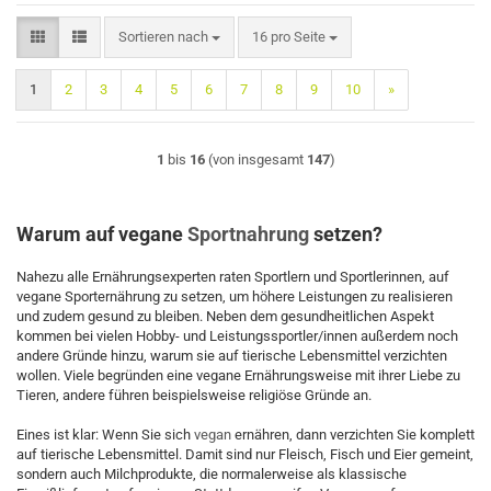
Sortieren nach
pro Seite
Sortieren nach
16 pro Seite
1
2
3
4
5
6
7
8
9
10
»
1
bis
16
(von insgesamt
147
)
Warum auf vegane
Sportnahrung
setzen?
Nahezu alle Ernährungsexperten raten Sportlern und Sportlerinnen, auf
vegane Sporternährung zu setzen, um höhere Leistungen zu realisieren
und zudem gesund zu bleiben. Neben dem gesundheitlichen Aspekt
kommen bei vielen Hobby- und Leistungssportler/innen außerdem noch
andere Gründe hinzu, warum sie auf tierische Lebensmittel verzichten
wollen. Viele begründen eine vegane Ernährungsweise mit ihrer Liebe zu
Tieren, andere führen beispielsweise religiöse Gründe an.
Eines ist klar: Wenn Sie sich
vegan
ernähren, dann verzichten Sie komplett
auf tierische Lebensmittel. Damit sind nur Fleisch, Fisch und Eier gemeint,
sondern auch Milchprodukte, die normalerweise als klassische