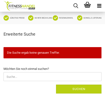
Erweiterte Suche
Die Suche ergab keine genauen Treffer.
MÖCHTEN
Möchten Sie noch einmal suchen?
SIE
NOCH
EINMAL
SUCHEN?
SUCHEN