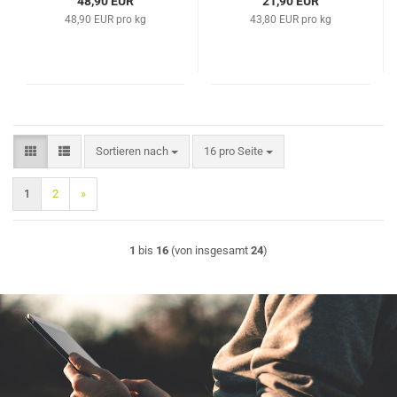
48,90 EUR
21,90 EUR
48,90 EUR pro kg
43,80 EUR pro kg
Sortieren nach
pro Seite
Sortieren nach
16 pro Seite
1
2
»
1
bis
16
(von insgesamt
24
)