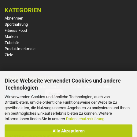
KATEGORIEN
Abnehmen
Sportnahrung
Fitness Food
Marken
Zubehör
Produktmerkmale
Ziele
ZAHLUNGSARTEN
Diese Webseite verwendet Cookies und andere
So einfach und sicher können Sie bei uns Ihre Waren bezahlen
Technologien
Wir verwenden Cookies und ähnliche Technologien, auch von
Drittanbietern, um die ordentliche Funktionsweise der Website zu
gewährleisten, die Nutzung unseres Angebotes zu analysieren und Ihnen
ein bestmögliches Einkaufserlebnis bieten zu können. Weitere
Informationen finden Sie in unserer
Datenschutzerklärung
.
Alle Akzeptieren
VERTRAG WIDERRUFEN