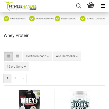
Whey Protein
Sortieren nach
Sortieren nach
Alle Hersteller
pro Seite
16 pro Seite
1
2
»