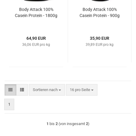
Body Attack 100%
Body Attack 100%
Casein Protein - 1800g
Casein Protein - 900g
64,90 EUR
35,90 EUR
36,06 EUR pro kg
39,89 EUR pro kg
Sortieren nach
pro Seite
Sortieren nach
16 pro Seite
1
1
bis
2
(von insgesamt
2
)