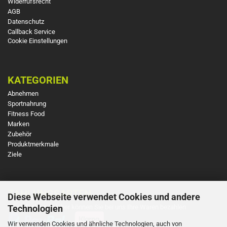
Widerrufsrecht
AGB
Datenschutz
Callback Service
Cookie Einstellungen
KATEGORIEN
Abnehmen
Sportnahrung
Fitness Food
Marken
Zubehör
Produktmerkmale
Ziele
ZAHLUNGSARTEN
Diese Webseite verwendet Cookies und andere
So einfach und sicher können Sie bei uns Ihre Waren bezahlen
Technologien
Wir verwenden Cookies und ähnliche Technologien, auch von