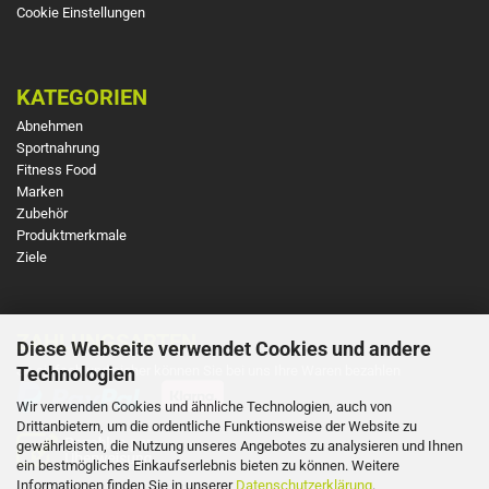
Cookie Einstellungen
KATEGORIEN
Abnehmen
Sportnahrung
Fitness Food
Marken
Zubehör
Produktmerkmale
Ziele
ZAHLUNGSARTEN
Diese Webseite verwendet Cookies und andere
So einfach und sicher können Sie bei uns Ihre Waren bezahlen
Technologien
Wir verwenden Cookies und ähnliche Technologien, auch von
Drittanbietern, um die ordentliche Funktionsweise der Website zu
gewährleisten, die Nutzung unseres Angebotes zu analysieren und Ihnen
ein bestmögliches Einkaufserlebnis bieten zu können. Weitere
Informationen finden Sie in unserer
Datenschutzerklärung
.