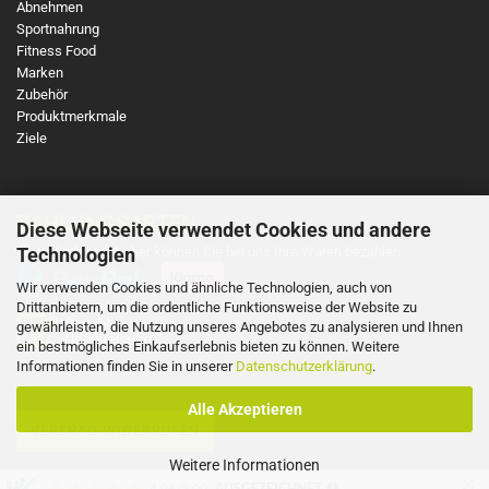
Abnehmen
Sportnahrung
Fitness Food
Marken
Zubehör
Produktmerkmale
Ziele
ZAHLUNGSARTEN
Diese Webseite verwendet Cookies und andere
So einfach und sicher können Sie bei uns Ihre Waren bezahlen
Technologien
Wir verwenden Cookies und ähnliche Technologien, auch von
Drittanbietern, um die ordentliche Funktionsweise der Website zu
gewährleisten, die Nutzung unseres Angebotes zu analysieren und Ihnen
ein bestmögliches Einkaufserlebnis bieten zu können. Weitere
Informationen finden Sie in unserer
Datenschutzerklärung
.
Alle Akzeptieren
VERTRAG WIDERRUFEN
Weitere Informationen
✕