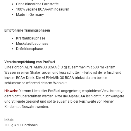
Ohne künstliche Farbstoffe
100% vegane BCAA-Aminosäuren
Made in Germany
Empfohlene Trainingsphasen
Kraftaufbauphase
Muskelaufbauphase
Definitionsphase
Verzehrempfehlung
von ProFuel
Eine Portion ALPHAMINOS BCAA (13 g) zusammen mit 500 ml kaltem
Wasser in einen Shaker geben und kurz schütteln - fertig ist der erfrischend
leckere BCAA-Drink. Die ALPHAMINOS BCAA trinkst du am besten
schluckweise während deinem Workout.
Hinweis:
Die vom Hersteller
ProFuel
angegebene, empfohlene Verzehrmenge
darf nicht überschritten werden.
ProFuel Alpha.EAA
ist nicht für Schwangere
und Stillende geeignet und sollte außerhalb der Reichweite von kleinen
Kindern aufbewahrt werden.
Inhalt
300 g = 23 Portionen