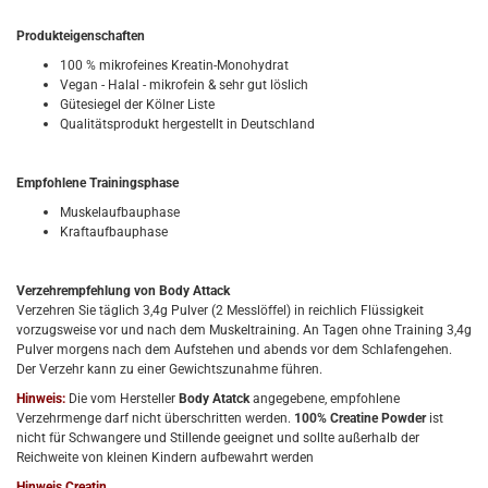
Produkteigenschaften
100 % mikrofeines Kreatin-Monohydrat
Vegan - Halal - mikrofein & sehr gut löslich
Gütesiegel der Kölner Liste
Qualitätsprodukt hergestellt in Deutschland
Empfohlene Trainingsphase
Muskelaufbauphase
Kraftaufbauphase
Verzehrempfehlung
von Body Attack
Verzehren Sie täglich 3,4g Pulver (2 Messlöffel) in reichlich Flüssigkeit
vorzugsweise vor und nach dem Muskeltraining.
An Tagen ohne Training 3,4g
Pulver morgens nach dem Aufstehen und abends vor dem Schlafengehen.
Der Verzehr kann zu einer Gewichtszunahme führen.
Hinweis:
Die vom Hersteller
Body Atatck
angegebene, empfohlene
Verzehrmenge darf nicht überschritten werden.
100% Creatine Powder
ist
nicht für Schwangere und Stillende geeignet und sollte außerhalb der
Reichweite von kleinen Kindern aufbewahrt werden
Hinweis Creatin