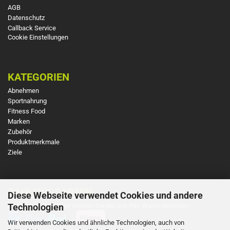
AGB
Datenschutz
Callback Service
Cookie Einstellungen
KATEGORIEN
Abnehmen
Sportnahrung
Fitness Food
Marken
Zubehör
Produktmerkmale
Ziele
ZAHLUNGSARTEN
Diese Webseite verwendet Cookies und andere
So einfach und sicher können Sie bei uns Ihre Waren bezahlen
Technologien
Wir verwenden Cookies und ähnliche Technologien, auch von