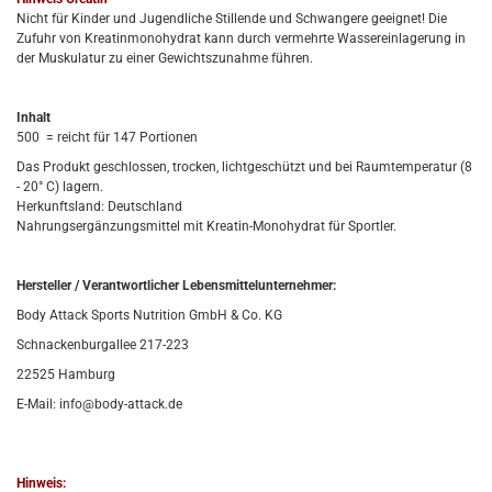
Nicht für Kinder und Jugendliche Stillende und Schwangere geeignet! Die
Zufuhr von Kreatinmonohydrat kann durch vermehrte Wassereinlagerung in
der Muskulatur zu einer Gewichtszunahme führen.
Inhalt
500 = reicht für 147 Portionen
Das Produkt geschlossen, trocken, lichtgeschützt und bei Raumtemperatur (8
- 20° C) lagern.
Herkunftsland: Deutschland
Nahrungsergänzungsmittel mit Kreatin-Monohydrat für Sportler.
Hersteller / Verantwortlicher Lebensmittelunternehmer:
Body Attack Sports Nutrition GmbH & Co. KG
Schnackenburgallee 217-223
22525 Hamburg
E-Mail: info@body-attack.de
Hinweis: