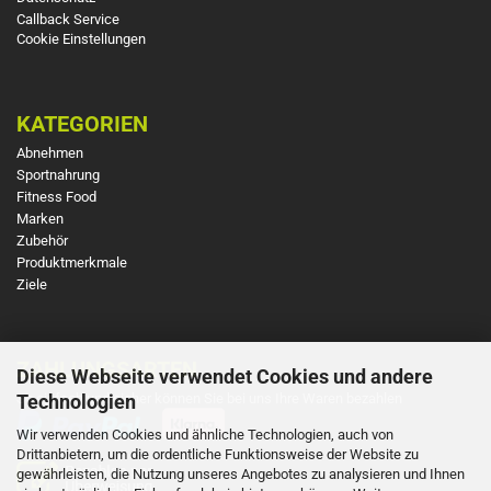
Callback Service
Cookie Einstellungen
KATEGORIEN
Abnehmen
Sportnahrung
Fitness Food
Marken
Zubehör
Produktmerkmale
Ziele
ZAHLUNGSARTEN
Diese Webseite verwendet Cookies und andere
So einfach und sicher können Sie bei uns Ihre Waren bezahlen
Technologien
Wir verwenden Cookies und ähnliche Technologien, auch von
Drittanbietern, um die ordentliche Funktionsweise der Website zu
gewährleisten, die Nutzung unseres Angebotes zu analysieren und Ihnen