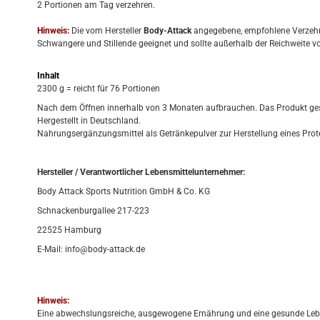
2 Portionen am Tag verzehren.
Hinweis:
Die vom Hersteller
Body-Attack
angegebene, empfohlene Verzehr
Schwangere und Stillende geeignet und sollte außerhalb der Reichweite v
Inhalt
2300 g = reicht für 76 Portionen
Nach dem Öffnen innerhalb von 3 Monaten aufbrauchen. Das Produkt gesc
Hergestellt in Deutschland.
Nahrungsergänzungsmittel als Getränkepulver zur Herstellung eines Prot
Hersteller / Verantwortlicher Lebensmittelunternehmer:
Body Attack Sports Nutrition GmbH & Co. KG
Schnackenburgallee 217-223
22525 Hamburg
E-Mail: info@body-attack.de
Hinweis:
Eine abwechslungsreiche, ausgewogene Ernährung und eine gesunde Leben