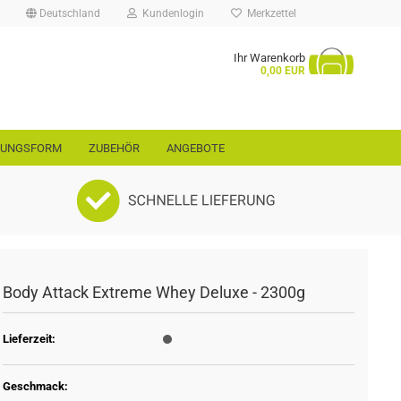
Deutschland
Kundenlogin
Merkzettel
Ihr Warenkorb
...
0,00 EUR
RUNGSFORM
ZUBEHÖR
ANGEBOTE
rt
ellen
vergessen?
Body Attack Extreme Whey Deluxe - 2300g
Lieferzeit:
Geschmack: