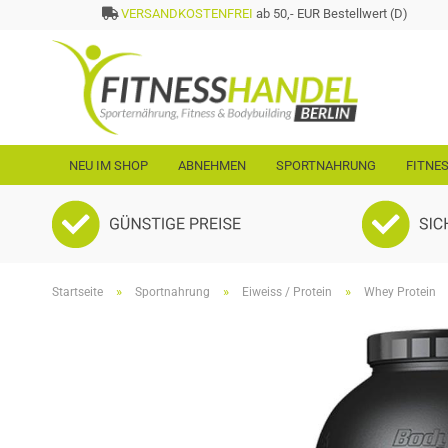
VERSANDKOSTENFREI
ab 50,- EUR Bestellwert (D)
NEU IM SHOP
ABNEHMEN
SPORTNAHRUNG
FITNE
»
»
»
Startseite
Sportnahrung
Eiweiss / Protein
Whey Protein