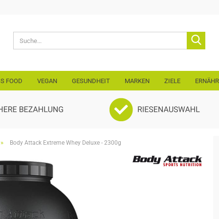
Lieferland
Suche
E-Mail
SS FOOD
VEGAN
GESUNDHEIT
MARKEN
ZIELE
ERNÄH
Passwo
Konto erst
»
Body Attack Extreme Whey Deluxe - 2300g
Passwort 