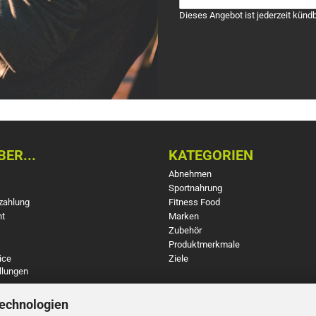
Dieses Angebot ist jederzeit kündb
ER...
KATEGORIEN
Abnehmen
Sportnahrung
zahlung
Fitness Food
ht
Marken
Zubehör
Produktmerkmale
ice
Ziele
llungen
Technologien