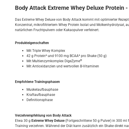
Body Attack Extreme Whey Deluxe Protein -
Das Extreme Whey Deluxe von Body Attack kommt mit optimierter Rezeptur
Konzentrat, mikrofiltriertem Whey Protein Isolat und Molkenhydrolysat, 
natürlichen Fruchtpulvern oder Kakaopulver verfeinert.
Produkteigenschaften
Mit Triple Whey Komplex
42 g Protein* und 9100 mg BCAA* pro Shake (50 g)
®
Mit Multienzymkomplex DigeZyme
Mit Antioxidanzien und wertvollen B-Vitaminen
Empfohlene Trainingsphasen
Muskelaufbauphase
Kraftaufbauphase
Definitionsphase
Verzehrempfehlung von Body Attack
Etwa 30 g
Extreme Whey Deluxe
(Fortgeschrittene 50 g Pulver) in 300 m
Training verzehren. Während der Diät kann zusätzlich ein Shake direkt n